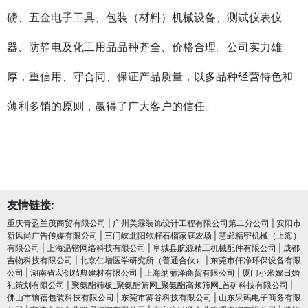
磅、五金电子工具、包装（材料）机械设备、测试仪表仪
器、防静电及化工用品品种齐全、价格合理。公司实力雄
厚，重信用、守合同、保证产品质量，以多品种经营特色和
薄利多销的原则，赢得了广大客户的信任。
友情链接:
重庆青盈兰茂商贸有限公司
|
广州美霖装饰设计工程有限公司第二分公司
|
安阳市
新风尚广告传媒有限公司
|
三门峡北阳软籽石榴家庭农场
|
慧郢精密机械（上海）
有限公司
|
上海温锴网络科技有限公司
|
阜城县航源精工机械配件有限公司
|
成都
吉物科技有限公司
|
北京仁增医学研究所（普通合伙）
|
东莞市仟净环保设备有限
公司
|
湖南省宏创精典建材有限公司
|
上海纳丽泽商贸有限公司
|
厦门小米嫁日婚
礼策划有限公司
|
聚氨酯筛板_聚氨酯筛网_聚氨酯高频筛网_首矿科技有限公司
|
佛山市镝蓓包装科技有限公司
|
东莞市雾谷科技有限公司
|
山东呆码电子商务有限