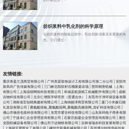
纺织浆料中乳化剂的科学原理
在纺织浆料的制备过程中，乳化剂扮演着至关重要的角
色。它们通过···
友情链接:
重庆青盈兰茂商贸有限公司
|
广州美霖装饰设计工程有限公司第二分公司
|
安阳市
新风尚广告传媒有限公司
|
三门峡北阳软籽石榴家庭农场
|
慧郢精密机械（上海）
有限公司
|
上海温锴网络科技有限公司
|
阜城县航源精工机械配件有限公司
|
成都
吉物科技有限公司
|
北京仁增医学研究所（普通合伙）
|
东莞市仟净环保设备有限
公司
|
湖南省宏创精典建材有限公司
|
上海纳丽泽商贸有限公司
|
厦门小米嫁日婚
礼策划有限公司
|
聚氨酯筛板_聚氨酯筛网_聚氨酯高频筛网_首矿科技有限公司
|
佛山市镝蓓包装科技有限公司
|
东莞市雾谷科技有限公司
|
山东呆码电子商务有限
公司
|
宁波卓仁企业管理咨询有限公司
|
石家庄励凝企业管理咨询有限公司
|
潍坊
龙固机械设备有限公司
|
佛山市汴达钢铁有限公司
|
吉林省瑞农科技发展有限公司
|
上海骏可塑胶化工有限公司
|
嵊州市新康机械有限公司
|
苏州博尔特线缆科技有