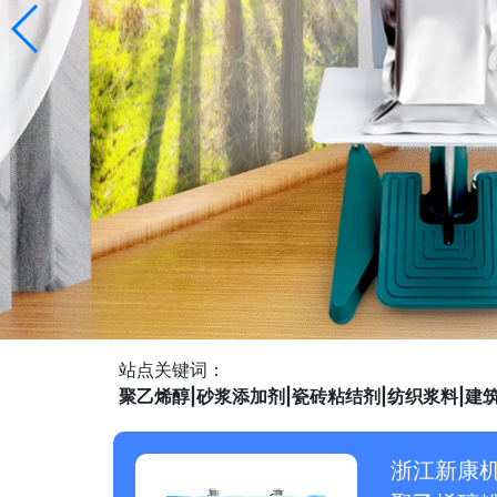
站点关键词：
聚乙烯醇|砂浆添加剂|瓷砖粘结剂|纺织浆料|建
浙江新康机