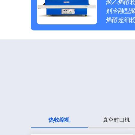
聚乙烯醇粉
剂冷融型聚
烯醇超细
热收缩机
真空封口机