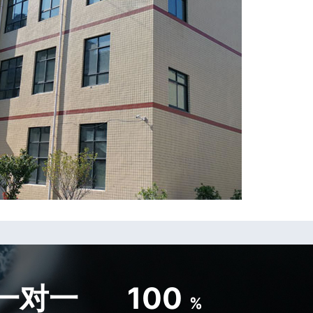
一对一
100
%