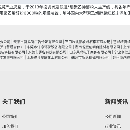
展产业思路，于2013年投资兴建低温*细聚乙烯醇粉末生产线，具备年产
专用聚乙烯醇粉6000吨的规模装置，填补国内大型聚乙烯醇超细粉末深加
分公司
|
安阳市新风尚广告传媒有限公司
|
三门峡北阳软籽石榴家庭农场
|
慧郢精密
所（普通合伙）
|
东莞市仟净环保设备有限公司
|
湖南省宏创精典建材有限公司
|
上海
包装科技有限公司
|
东莞市雾谷科技有限公司
|
山东呆码电子商务有限公司
|
宁波卓仁
技发展有限公司
|
上海骏可塑胶化工有限公司
|
嵊州市新康机械有限公司
|
苏州博尔特
关于我们
新闻资讯
公司简介
公司新闻
加入我们
行业资讯