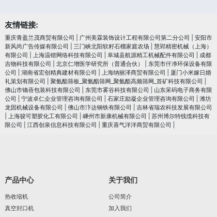
友情链接:
重庆青盈兰茂商贸有限公司
|
广州美霖装饰设计工程有限公司第二分公司
|
安阳市
新风尚广告传媒有限公司
|
三门峡北阳软籽石榴家庭农场
|
慧郢精密机械（上海）
有限公司
|
上海温锴网络科技有限公司
|
阜城县航源精工机械配件有限公司
|
成都
吉物科技有限公司
|
北京仁增医学研究所（普通合伙）
|
东莞市仟净环保设备有限
公司
|
湖南省宏创精典建材有限公司
|
上海纳丽泽商贸有限公司
|
厦门小米嫁日婚
礼策划有限公司
|
聚氨酯筛板_聚氨酯筛网_聚氨酯高频筛网_首矿科技有限公司
|
佛山市镝蓓包装科技有限公司
|
东莞市雾谷科技有限公司
|
山东呆码电子商务有限
公司
|
宁波卓仁企业管理咨询有限公司
|
石家庄励凝企业管理咨询有限公司
|
潍坊
龙固机械设备有限公司
|
佛山市汴达钢铁有限公司
|
吉林省瑞农科技发展有限公司
|
上海骏可塑胶化工有限公司
|
嵊州市新康机械有限公司
|
苏州博尔特线缆科技有
限公司
|
江西创泉信息科技有限公司
|
重庆喜气洋洋商贸有限公司
|
产品中心
关于我们
热收缩机
公司简介
真空封口机
加入我们