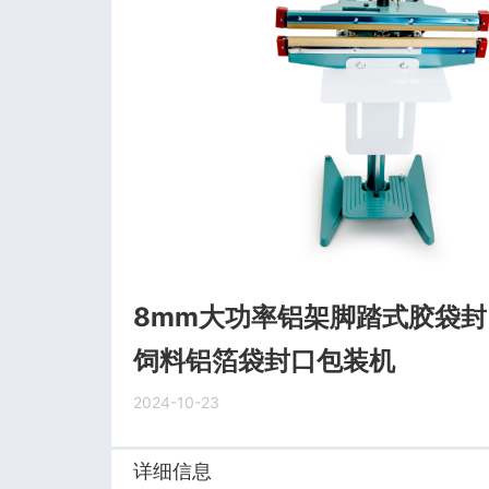
8mm大功率铝架脚踏式胶袋封
饲料铝箔袋封口包装机
2024-10-23
详细信息