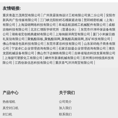
友情链接:
重庆青盈兰茂商贸有限公司
|
广州美霖装饰设计工程有限公司第二分公司
|
安阳市
新风尚广告传媒有限公司
|
三门峡北阳软籽石榴家庭农场
|
慧郢精密机械（上海）
有限公司
|
上海温锴网络科技有限公司
|
阜城县航源精工机械配件有限公司
|
成都
吉物科技有限公司
|
北京仁增医学研究所（普通合伙）
|
东莞市仟净环保设备有限
公司
|
湖南省宏创精典建材有限公司
|
上海纳丽泽商贸有限公司
|
厦门小米嫁日婚
礼策划有限公司
|
聚氨酯筛板_聚氨酯筛网_聚氨酯高频筛网_首矿科技有限公司
|
佛山市镝蓓包装科技有限公司
|
东莞市雾谷科技有限公司
|
山东呆码电子商务有限
公司
|
宁波卓仁企业管理咨询有限公司
|
石家庄励凝企业管理咨询有限公司
|
潍坊
龙固机械设备有限公司
|
佛山市汴达钢铁有限公司
|
吉林省瑞农科技发展有限公司
|
上海骏可塑胶化工有限公司
|
嵊州市新康机械有限公司
|
苏州博尔特线缆科技有
限公司
|
江西创泉信息科技有限公司
|
重庆喜气洋洋商贸有限公司
|
产品中心
关于我们
热收缩机
公司简介
真空封口机
加入我们
封口机
联系我们