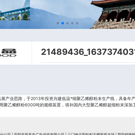
21489436_163737403
展产业思路，于2013年投资兴建低温*细聚乙烯醇粉末生产线，具备年产
专用聚乙烯醇粉6000吨的规模装置，填补国内大型聚乙烯醇超细粉末深加
分公司
|
安阳市新风尚广告传媒有限公司
|
三门峡北阳软籽石榴家庭农场
|
慧郢精密