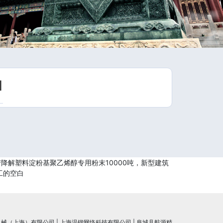
1
降解塑料淀粉基聚乙烯醇专用粉末10000吨，新型建筑
工的空白
机械（上海）有限公司
|
上海温锴网络科技有限公司
|
阜城县航源精