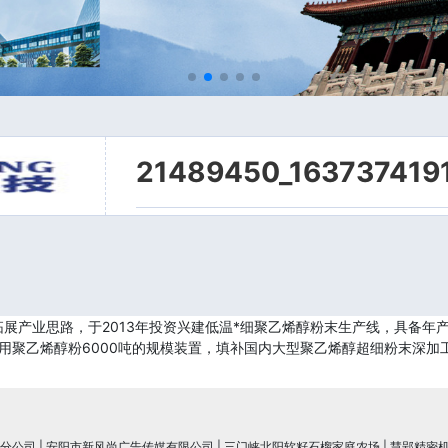
21489450_163737419
展产业思路，于2013年投资兴建低温*细聚乙烯醇粉末生产线，具备年产
专用聚乙烯醇粉6000吨的规模装置，填补国内大型聚乙烯醇超细粉末深加
分公司
|
安阳市新风尚广告传媒有限公司
|
三门峡北阳软籽石榴家庭农场
|
慧郢精密