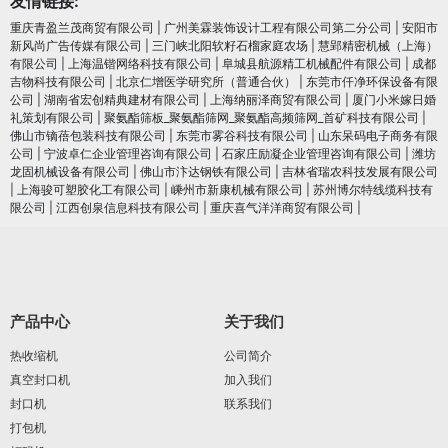
友情链接:
重庆青盈兰茂商贸有限公司
|
广州美霖装饰设计工程有限公司第二分公司
|
安阳市
新风尚广告传媒有限公司
|
三门峡北阳软籽石榴家庭农场
|
慧郢精密机械（上海）
有限公司
|
上海温锴网络科技有限公司
|
阜城县航源精工机械配件有限公司
|
成都
吉物科技有限公司
|
北京仁增医学研究所（普通合伙）
|
东莞市仟净环保设备有限
公司
|
湖南省宏创精典建材有限公司
|
上海纳丽泽商贸有限公司
|
厦门小米嫁日婚
礼策划有限公司
|
聚氨酯筛板_聚氨酯筛网_聚氨酯高频筛网_首矿科技有限公司
|
佛山市镝蓓包装科技有限公司
|
东莞市雾谷科技有限公司
|
山东呆码电子商务有限
公司
|
宁波卓仁企业管理咨询有限公司
|
石家庄励凝企业管理咨询有限公司
|
潍坊
龙固机械设备有限公司
|
佛山市汴达钢铁有限公司
|
吉林省瑞农科技发展有限公司
|
上海骏可塑胶化工有限公司
|
嵊州市新康机械有限公司
|
苏州博尔特线缆科技有
限公司
|
江西创泉信息科技有限公司
|
重庆喜气洋洋商贸有限公司
|
产品中心
关于我们
热收缩机
公司简介
真空封口机
加入我们
封口机
联系我们
打包机