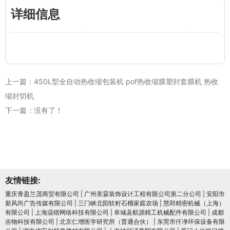
详细信息
上一篇：
450L型全自动热收缩包装机 pof热收缩膜塑封套膜机 热收
缩封切机
下一篇：没有了！
友情链接:
重庆青盈兰茂商贸有限公司
|
广州美霖装饰设计工程有限公司第二分公司
|
安阳市
新风尚广告传媒有限公司
|
三门峡北阳软籽石榴家庭农场
|
慧郢精密机械（上海）
有限公司
|
上海温锴网络科技有限公司
|
阜城县航源精工机械配件有限公司
|
成都
吉物科技有限公司
|
北京仁增医学研究所（普通合伙）
|
东莞市仟净环保设备有限