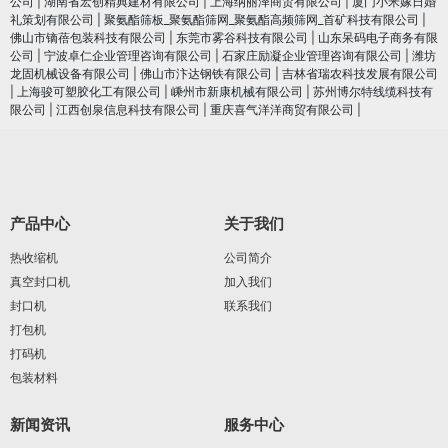
公司
|
湖南省宏创精典建材有限公司
|
上海纳丽泽商贸有限公司
|
厦门小米嫁日婚
礼策划有限公司
|
聚氨酯筛板_聚氨酯筛网_聚氨酯高频筛网_首矿科技有限公司
|
佛山市镝蓓包装科技有限公司
|
东莞市雾谷科技有限公司
|
山东呆码电子商务有限
公司
|
宁波卓仁企业管理咨询有限公司
|
石家庄励凝企业管理咨询有限公司
|
潍坊
龙固机械设备有限公司
|
佛山市汴达钢铁有限公司
|
吉林省瑞农科技发展有限公司
|
上海骏可塑胶化工有限公司
|
嵊州市新康机械有限公司
|
苏州博尔特线缆科技有
限公司
|
江西创泉信息科技有限公司
|
重庆喜气洋洋商贸有限公司
|
产品中心
关于我们
热收缩机
公司简介
真空封口机
加入我们
封口机
联系我们
打包机
打码机
包装材料
新闻资讯
服务中心