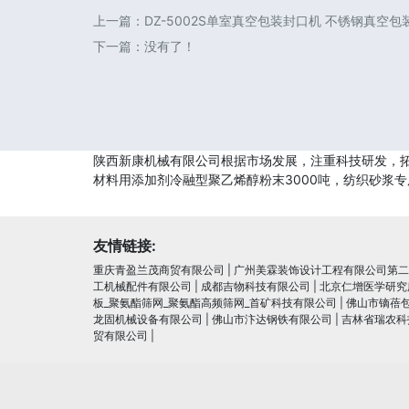
上一篇：
DZ-5002S单室真空包装封口机 不锈钢真空
下一篇：没有了！
陕西新康机械有限公司根据市场发展，注重科技研发，拓
材料用添加剂冷融型聚乙烯醇粉末3000吨，纺织砂浆
友情链接:
重庆青盈兰茂商贸有限公司
|
广州美霖装饰设计工程有限公司第二
工机械配件有限公司
|
成都吉物科技有限公司
|
北京仁增医学研究
板_聚氨酯筛网_聚氨酯高频筛网_首矿科技有限公司
|
佛山市镝蓓
龙固机械设备有限公司
|
佛山市汴达钢铁有限公司
|
吉林省瑞农科
贸有限公司
|