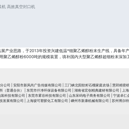
包装机 高效真空封口机
展产业思路，于2013年投资兴建低温*细聚乙烯醇粉末生产线，具备年产
专用聚乙烯醇粉6000吨的规模装置，填补国内大型聚乙烯醇超细粉末深加
分公司
|
安阳市新风尚广告传媒有限公司
|
三门峡北阳软籽石榴家庭农场
|
慧郢精密
所（普通合伙）
|
东莞市仟净环保设备有限公司
|
湖南省宏创精典建材有限公司
|
上海
包装科技有限公司
|
东莞市雾谷科技有限公司
|
山东呆码电子商务有限公司
|
宁波卓仁
技发展有限公司
|
上海骏可塑胶化工有限公司
|
嵊州市新康机械有限公司
|
苏州博尔特