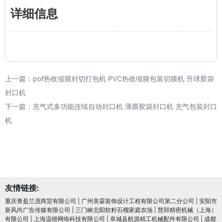
详细信息
上一篇：
pof热收缩膜封切打包机 PVC热收缩膜包装切膜机 升球胶袋
封口机
下一篇：
充气式多功能连续自动封口机 薄膜胶袋封口机 充气包装封口
机
友情链接:
重庆青盈兰茂商贸有限公司
|
广州美霖装饰设计工程有限公司第二分公司
|
安阳市
新风尚广告传媒有限公司
|
三门峡北阳软籽石榴家庭农场
|
慧郢精密机械（上海）
有限公司
|
上海温锴网络科技有限公司
|
阜城县航源精工机械配件有限公司
|
成都