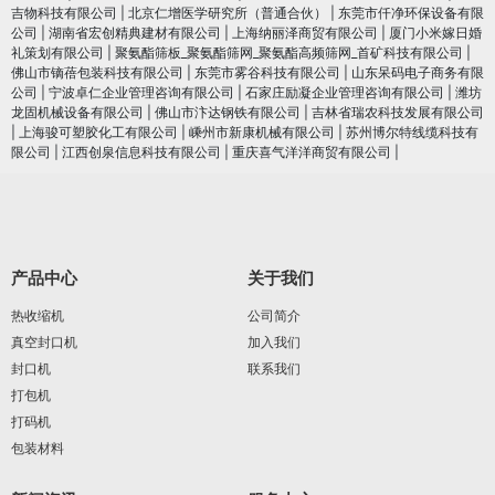
吉物科技有限公司
|
北京仁增医学研究所（普通合伙）
|
东莞市仟净环保设备有限
公司
|
湖南省宏创精典建材有限公司
|
上海纳丽泽商贸有限公司
|
厦门小米嫁日婚
礼策划有限公司
|
聚氨酯筛板_聚氨酯筛网_聚氨酯高频筛网_首矿科技有限公司
|
佛山市镝蓓包装科技有限公司
|
东莞市雾谷科技有限公司
|
山东呆码电子商务有限
公司
|
宁波卓仁企业管理咨询有限公司
|
石家庄励凝企业管理咨询有限公司
|
潍坊
龙固机械设备有限公司
|
佛山市汴达钢铁有限公司
|
吉林省瑞农科技发展有限公司
|
上海骏可塑胶化工有限公司
|
嵊州市新康机械有限公司
|
苏州博尔特线缆科技有
限公司
|
江西创泉信息科技有限公司
|
重庆喜气洋洋商贸有限公司
|
产品中心
关于我们
热收缩机
公司简介
真空封口机
加入我们
封口机
联系我们
打包机
打码机
包装材料